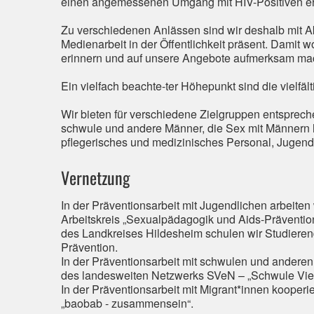
einen angemessenen Umgang mit HIV-Positiven er
Zu verschiedenen Anlässen sind wir deshalb mit A
Medienarbeit in der Öffentlichkeit präsent. Damit
erinnern und auf unsere Angebote aufmerksam ma
Ein vielfach beachte-ter Höhepunkt sind die vielf
Wir bieten für verschiedene Zielgruppen entsprec
schwule und andere Männer, die Sex mit Männern h
pflegerisches und medizinisches Personal, Jugen
Vernetzung
In der Präventionsarbeit mit Jugendlichen arbeite
Arbeitskreis „Sexualpädagogik und Aids-Präventi
des Landkreises Hildesheim schulen wir Studieren
Prävention.
In der Präventionsarbeit mit schwulen und anderen
des landesweiten Netzwerks SVeN – „Schwule Vielf
In der Präventionsarbeit mit Migrant*innen kooper
„baobab - zusammensein“.