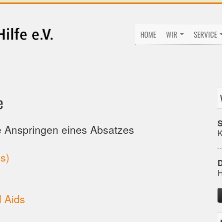
HOME
WIR
SERVICE
e
S
te Anspringen eines Absatzes
K
s)
D
H
 Aids